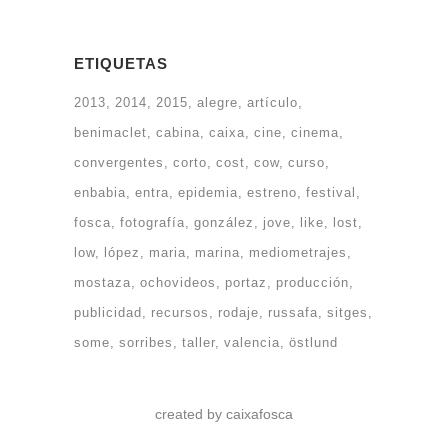
ETIQUETAS
2013
2014
2015
alegre
artículo
benimaclet
cabina
caixa
cine
cinema
convergentes
corto
cost
cow
curso
enbabia
entra
epidemia
estreno
festival
fosca
fotografía
gonzález
jove
like
lost
low
lópez
maria
marina
mediometrajes
mostaza
ochovideos
portaz
producción
publicidad
recursos
rodaje
russafa
sitges
some
sorribes
taller
valencia
östlund
created by caixafosca