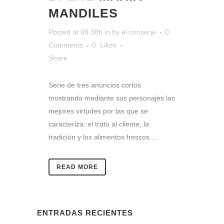
MANDILES
Posted at 08:38h
in
by
el conserje
0
Comments
0
Likes
Share
Serie de tres anuncios cortos
mostrando mediante sus personajes las
mejores virtudes por las que se
caracteriza: el trato al cliente, la
tradición y los alimentos frescos....
READ MORE
ENTRADAS RECIENTES