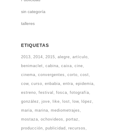
sin categoría
talleres
ETIQUETAS
2013
2014
2015
alegre
artículo
benimaclet
cabina
caixa
cine
cinema
convergentes
corto
cost
cow
curso
enbabia
entra
epidemia
estreno
festival
fosca
fotografía
gonzález
jove
like
lost
low
lópez
maria
marina
mediometrajes
mostaza
ochovideos
portaz
producción
publicidad
recursos