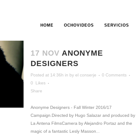
HOME
OCHOVIDEOS
SERVICIOS
ARCHIVE
17 NOV
ANONYME
DESIGNERS
Posted at 14:36h
in
by
el conserje
0 Comments
0
Likes
Share
Anonyme Designers - Fall Winter 2016/17
Campaign.Directed by Hugo Salazar and produced by
La Antena FilmsCamera by Alejandro Portaz and the
magic of a fantastic Lesly Masson...