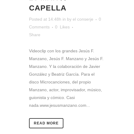
CAPELLA
Posted at 14:48h
in
by
el conserje
0
Comments
0
Likes
Share
Videoclip con los grandes Jesús F.
Manzano, Jesús F. Manzano y Jesús F.
Manzano. Y la colaboración de Javier
González y Beatriz García. Para el
disco Microcanciones, del propio
Manzano, actor, improvisador, músico,
guionista y cómico. Casi
nada.www.jesusmanzano.com...
READ MORE