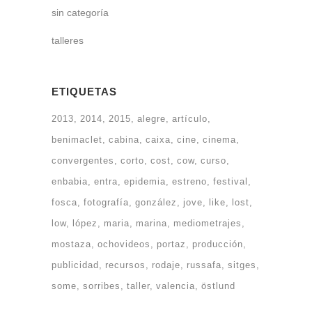
sin categoría
talleres
ETIQUETAS
2013
2014
2015
alegre
artículo
benimaclet
cabina
caixa
cine
cinema
convergentes
corto
cost
cow
curso
enbabia
entra
epidemia
estreno
festival
fosca
fotografía
gonzález
jove
like
lost
low
lópez
maria
marina
mediometrajes
mostaza
ochovideos
portaz
producción
publicidad
recursos
rodaje
russafa
sitges
some
sorribes
taller
valencia
östlund