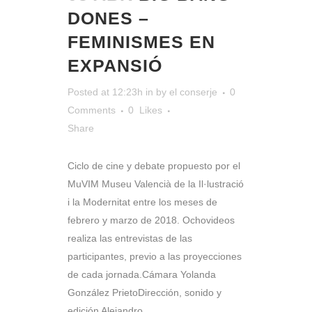
DONES –
FEMINISMES EN
EXPANSIÓ
Posted at 12:23h
in
by
el conserje
0
Comments
0
Likes
Share
Ciclo de cine y debate propuesto por el
MuVIM Museu Valencià de la Il·lustració
i la Modernitat entre los meses de
febrero y marzo de 2018. Ochovideos
realiza las entrevistas de las
participantes, previo a las proyecciones
de cada jornada.Cámara Yolanda
González PrietoDirección, sonido y
edición Alejandro...