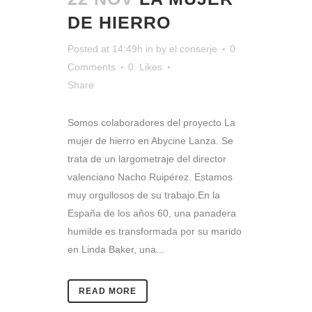
DE HIERRO
Posted at 14:49h
in
by
el conserje
0
Comments
0
Likes
Share
Somos colaboradores del proyecto La
mujer de hierro en Abycine Lanza. Se
trata de un largometraje del director
valenciano Nacho Ruipérez. Estamos
muy orgullosos de su trabajo.En la
España de los años 60, una panadera
humilde es transformada por su marido
en Linda Baker, una...
READ MORE