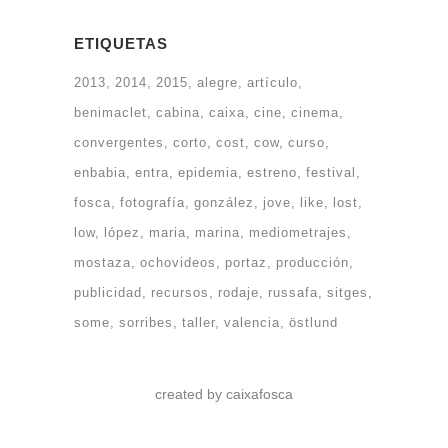
ETIQUETAS
2013
2014
2015
alegre
artículo
benimaclet
cabina
caixa
cine
cinema
convergentes
corto
cost
cow
curso
enbabia
entra
epidemia
estreno
festival
fosca
fotografía
gonzález
jove
like
lost
low
lópez
maria
marina
mediometrajes
mostaza
ochovideos
portaz
producción
publicidad
recursos
rodaje
russafa
sitges
some
sorribes
taller
valencia
östlund
created by caixafosca