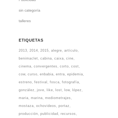
sin categoría
talleres
ETIQUETAS
2013
2014
2015
alegre
artículo
benimaclet
cabina
caixa
cine
cinema
convergentes
corto
cost
cow
curso
enbabia
entra
epidemia
estreno
festival
fosca
fotografía
gonzález
jove
like
lost
low
lópez
maria
marina
mediometrajes
mostaza
ochovideos
portaz
producción
publicidad
recursos