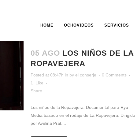
HOME
OCHOVIDEOS
SERVICIOS
ARCHIVE
05 AGO
LOS NIÑOS DE LA
ROPAVEJERA
Posted at 08:47h
in
by
el conserje
0 Comments
1
Like
Share
Los niños de la Ropavejera. Documental para Ryu
Media basado en el rodaje de La Ropavejera. Dirigido
por Avelina Prat....