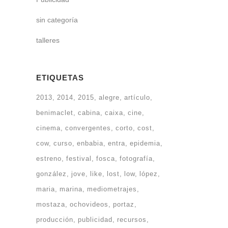
sin categoría
talleres
ETIQUETAS
2013
2014
2015
alegre
artículo
benimaclet
cabina
caixa
cine
cinema
convergentes
corto
cost
cow
curso
enbabia
entra
epidemia
estreno
festival
fosca
fotografía
gonzález
jove
like
lost
low
lópez
maria
marina
mediometrajes
mostaza
ochovideos
portaz
producción
publicidad
recursos