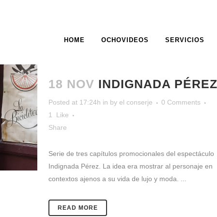
HOME
OCHOVIDEOS
SERVICIOS
ARCHIVE
18 NOV
INDIGNADA PÉRE
Posted at 17:24h
in
by
el conserje
0 Comments
1
Like
Share
Serie de tres capítulos promocionales del espectáculo
Indignada Pérez. La idea era mostrar al personaje en
contextos ajenos a su vida de lujo y moda. ...
READ MORE