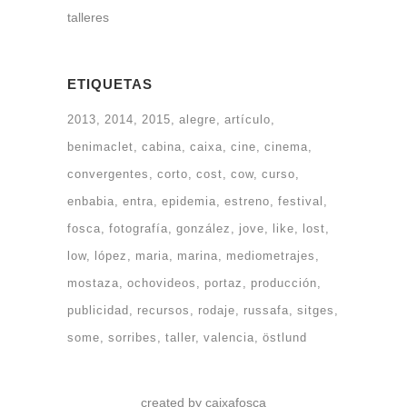
talleres
ETIQUETAS
2013
2014
2015
alegre
artículo
benimaclet
cabina
caixa
cine
cinema
convergentes
corto
cost
cow
curso
enbabia
entra
epidemia
estreno
festival
fosca
fotografía
gonzález
jove
like
lost
low
lópez
maria
marina
mediometrajes
mostaza
ochovideos
portaz
producción
publicidad
recursos
rodaje
russafa
sitges
some
sorribes
taller
valencia
östlund
created by caixafosca