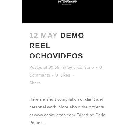
12 MAY
DEMO
REEL
OCHOVIDEOS
Posted at 09:55h
in
by
el conserje
0
Comments
0
Likes
Share
Here’s a short compilation of client and
personal work. More about the projects
at www.ochovideos.com Edited by Carla
Pomer...