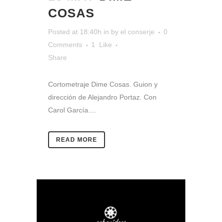
COSAS
Posted at 18:40h
in
by
el conserje
0
Comments
1
Like
Share
Cortometraje Dime Cosas. Guion y
dirección de Alejandro Portaz. Con
Carol García....
READ MORE