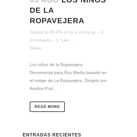
DE LA
ROPAVEJERA
Posted at 08:47h
in
by
el conserje
0
Comments
1
Like
Share
Los niños de la Ropavejera.
Documental para Ryu Media basado en
el rodaje de La Ropavejera. Dirigido por
Avelina Prat....
READ MORE
ENTRADAS RECIENTES