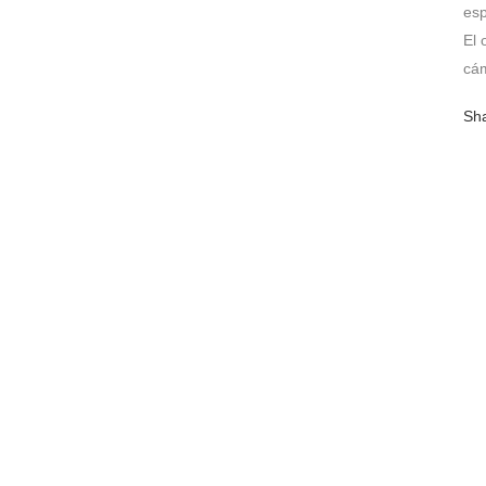
esp
El 
cám
Sh