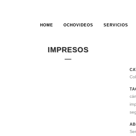
HOME
OCHOVIDEOS
SERVICIOS
IMPRESOS
CA
Col
TA
cám
imp
se
AB
Ser