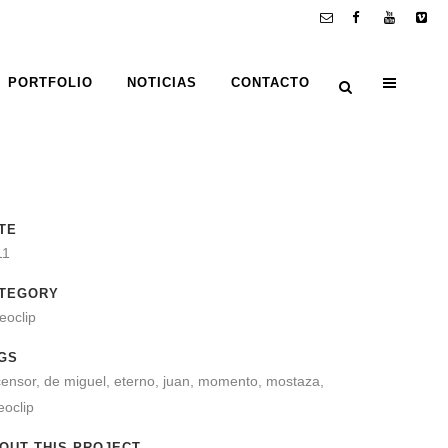
PORTFOLIO
NOTICIAS
CONTACTO
TE
11
TEGORY
eoclip
GS
ensor, de miguel, eterno, juan, momento, mostaza,
eoclip
OUT THIS PROJECT