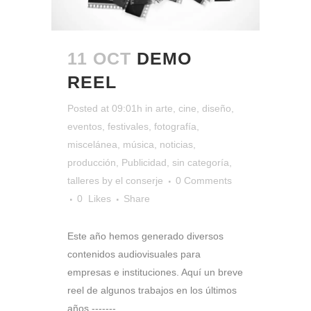
11 OCT
DEMO
REEL
Posted at 09:01h
in
arte
,
cine
,
diseño
,
eventos
,
festivales
,
fotografía
,
miscelánea
,
música
,
noticias
,
producción
,
Publicidad
,
sin categoría
,
talleres
by
el conserje
0 Comments
0
Likes
Share
Este año hemos generado diversos
contenidos audiovisuales para
empresas e instituciones. Aquí un breve
reel de algunos trabajos en los últimos
años -------