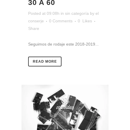
30 A 60
Posted at 09:08h
in
sin categoría
by
el
conserje
0 Comments
0
Likes
Share
Seguimos de rodaje este 2018-2019...
READ MORE