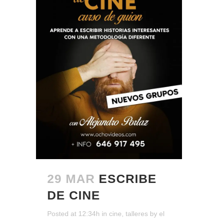
29 MAR
ESCRIBE
DE CINE
Posted at 12:34h
in
cine
,
talleres
by
el