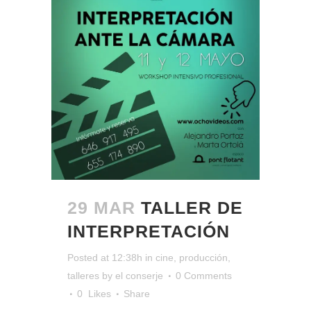
29 MAR
TALLER DE
INTERPRETACIÓN
Posted at 12:38h
in
cine
,
producción
,
talleres
by
el conserje
0 Comments
0
Likes
Share