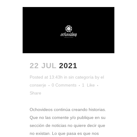
22 JUL
2021
Posted at 13:43h
in
sin categoría
by
el
conserje
0 Comments
1
Like
Share
Ochovideos continúa creando historias.
Que no las comente y/o publique en su
sección de noticias no quiere decir que
no existan. Lo que pasa es que nos