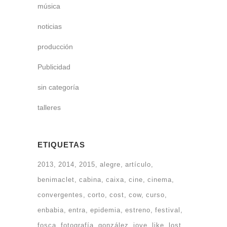
música
noticias
producción
Publicidad
sin categoría
talleres
ETIQUETAS
2013
2014
2015
alegre
artículo
benimaclet
cabina
caixa
cine
cinema
convergentes
corto
cost
cow
curso
enbabia
entra
epidemia
estreno
festival
fosca
fotografía
gonzález
jove
like
lost