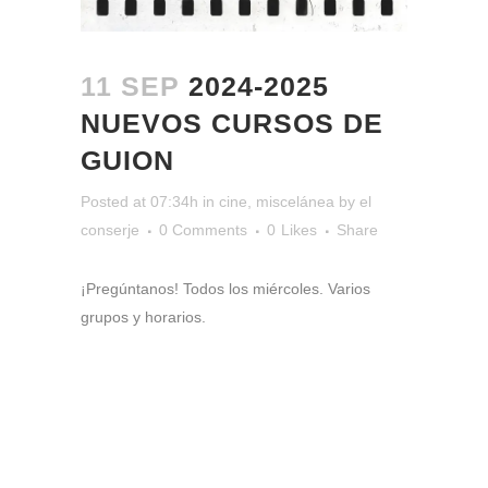
11 SEP
2024-2025
NUEVOS CURSOS DE
GUION
Posted at 07:34h
in
cine
,
miscelánea
by
el
conserje
0 Comments
0
Likes
Share
¡Pregúntanos! Todos los miércoles. Varios
grupos y horarios.