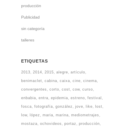
producción
Publicidad
sin categoría
talleres
ETIQUETAS
2013
2014
2015
alegre
artículo
benimaclet
cabina
caixa
cine
cinema
convergentes
corto
cost
cow
curso
enbabia
entra
epidemia
estreno
festival
fosca
fotografía
gonzález
jove
like
lost
low
lópez
maria
marina
mediometrajes
mostaza
ochovideos
portaz
producción