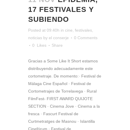
17 FESTIVALES Y
SUBIENDO
Posted at 09:40h
in
cine
,
festivales
,
noticias
by
el conserje
0 Comments
0
Likes
Share
Gracias a Some Like It Short estamos
distribuyendo adecuadamente este
cortometraje. De momento:· Festival de
Málaga Cine Español · Festival de
Cortometrajes de Torrelavega · Rural
FilmFest- FIRST AWARD QUIJOTE
SECTION · Cinema Jove · Cinema a la
fresca · Fascurt Festival de
Curtmetratges de Masnou · Islantilla
Cinefórum · Festival de...