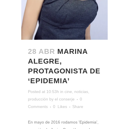
28 ABR
MARINA
ALEGRE,
PROTAGONISTA DE
‘EPIDEMIA’
Posted at 10:53h
in
cine
,
noticias
,
producción
by
el conserje
0
Comments
0
Likes
Share
En mayo de 2016 rodamos 'Epidemia',