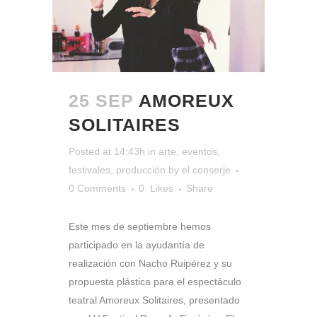
25 SEP
AMOREUX
SOLITAIRES
Posted at 14:43h
in
arte
,
eventos
,
festivales
,
producción
by
el conserje
0 Comments
0
Likes
Share
Este mes de septiembre hemos
participado en la ayudantía de
realización con Nacho Ruipérez y su
propuesta plástica para el espectáculo
teatral Amoreux Solitaires, presentado