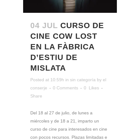
04 JUL
CURSO DE
CINE COW LOST
EN LA FÀBRICA
D’ESTIU DE
MISLATA
Posted at 10:59h
in
sin categoría
by
el
conserje
0 Comments
0
Likes
Share
Del 18 al 27 de julio, de lunes a
miércoles y de 18 a 21, imparto un
curso de cine para interesados en cine
con pocos recursos. Plazas limitadas e