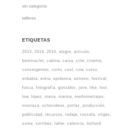
sin categoría
talleres
ETIQUETAS
2013
2014
2015
alegre
artículo
benimaclet
cabina
caixa
cine
cinema
convergentes
corto
cost
cow
curso
enbabia
entra
epidemia
estreno
festival
fosca
fotografía
gonzález
jove
like
lost
low
lópez
maria
marina
mediometrajes
mostaza
ochovideos
portaz
producción
publicidad
recursos
rodaje
russafa
sitges
some
sorribes
taller
valencia
östlund