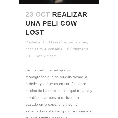
23 OCT
REALIZAR
UNA PELI COW
LOST
Posted at 15:03h
in
cine
,
miscelánea
,
noticias
by
el conserje
0 Comments
0
Likes
Share
Un manual cinematográfico
monográfico que se articula desde la
práctica y la puesta en común sobre
modos de hacer cine, con qué medios y
por dónde comenzarlo. Todo ello
basado en la experiencia como
espectador-autor del tipo que imparte el
taller (Portaz) y desde un...