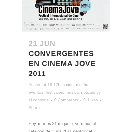
21 JUN
CONVERGENTES
EN CINEMA JOVE
2011
Posted at 18:12h
in
cine
,
diseño
,
eventos
,
festivales
,
música
,
noticias
by
el conserje
0 Comments
0
Likes
Share
Hoy, martes 21 de junio, veremos el
catálogo de Curts 2011 dentro del