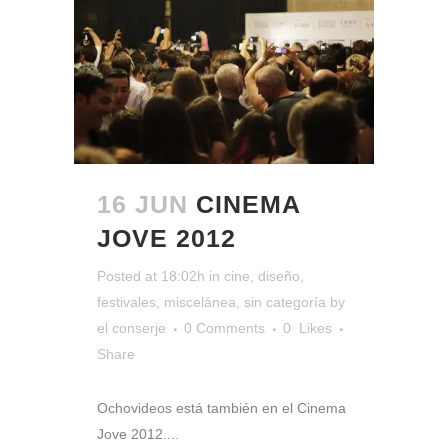
16 JUN
CINEMA
JOVE 2012
Posted at 18:02h
in
cine
,
diseño
,
festivales
,
miscelánea
,
sin categoría
by
el conserje
0 Comments
0
Likes
Share
Ochovideos está también en el Cinema
Jove 2012....