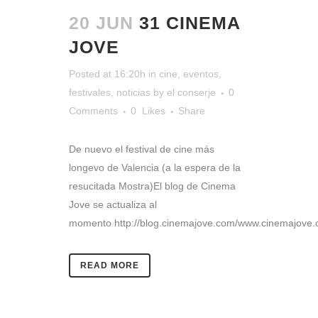
20 JUN
31 CINEMA
JOVE
Posted at 16:20h
in
cine
,
eventos
,
festivales
,
noticias
by
el conserje
0
Comments
0
Likes
Share
De nuevo el festival de cine más
longevo de Valencia (a la espera de la
resucitada Mostra)El blog de Cinema
Jove se actualiza al
momento http://blog.cinemajove.com/www.cinemajove.c
READ MORE