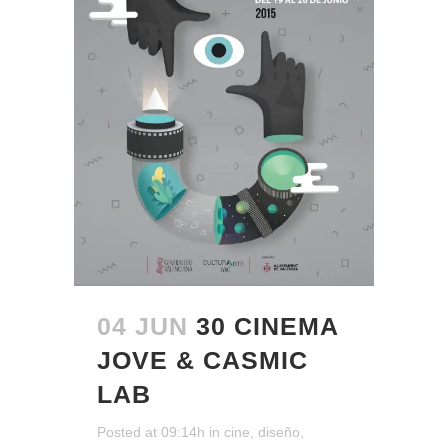
04 JUN
30 CINEMA
JOVE & CASMIC
LAB
Posted at 09:14h
in
cine
,
diseño
,