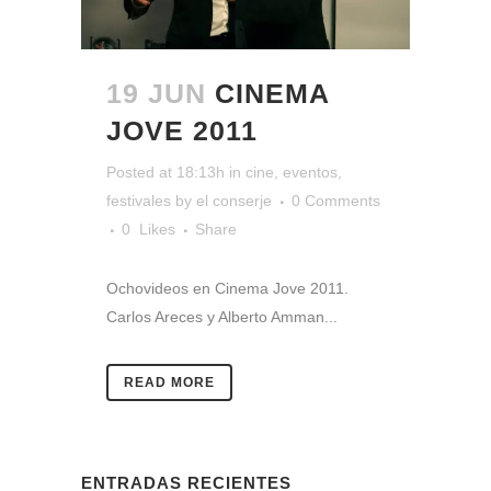
19 JUN
CINEMA
JOVE 2011
Posted at 18:13h
in
cine
,
eventos
,
festivales
by
el conserje
0 Comments
0
Likes
Share
Ochovideos en Cinema Jove 2011.
Carlos Areces y Alberto Amman...
READ MORE
ENTRADAS RECIENTES