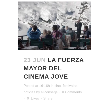
23 JUN
LA FUERZA
MAYOR DEL
CINEMA JOVE
Posted at 16:16h
in
cine
,
festivales
,
noticias
by
el conserje
0 Comments
0
Likes
Share