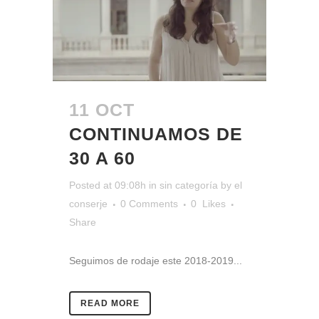
11 OCT
CONTINUAMOS DE
30 A 60
Posted at 09:08h
in
sin categoría
by
el
conserje
0 Comments
0
Likes
Share
Seguimos de rodaje este 2018-2019...
READ MORE