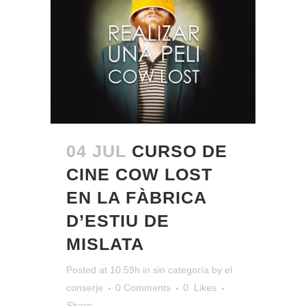
04 JUL
CURSO DE
CINE COW LOST
EN LA FÀBRICA
D’ESTIU DE
MISLATA
Posted at 10:59h
in
sin categoría
by
el
conserje
0 Comments
0
Likes
Share