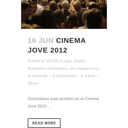
16 JUN
CINEMA
JOVE 2012
Posted at 18:02h
in
cine
,
diseño
,
festivales
,
miscelánea
,
sin categoría
by
el conserje
0 Comments
0
Likes
Share
Ochovideos está también en el Cinema
Jove 2012....
READ MORE