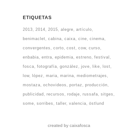
ETIQUETAS
2013
2014
2015
alegre
artículo
benimaclet
cabina
caixa
cine
cinema
convergentes
corto
cost
cow
curso
enbabia
entra
epidemia
estreno
festival
fosca
fotografía
gonzález
jove
like
lost
low
lópez
maria
marina
mediometrajes
mostaza
ochovideos
portaz
producción
publicidad
recursos
rodaje
russafa
sitges
some
sorribes
taller
valencia
östlund
created by caixafosca