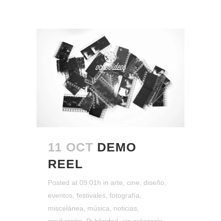
11 OCT
DEMO
REEL
Posted at 09:01h
in
arte
,
cine
,
diseño
,
eventos
,
festivales
,
fotografía
,
miscelánea
,
música
,
noticias
,