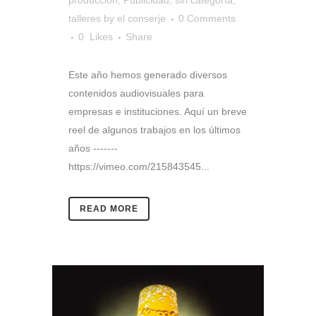
producción
,
Publicidad
,
sin categoría
,
talleres
by
el conserje
0 Comments
0
Likes
Share
Este año hemos generado diversos
contenidos audiovisuales para
empresas e instituciones. Aquí un breve
reel de algunos trabajos en los últimos
años -------
https://vimeo.com/215843545...
READ MORE