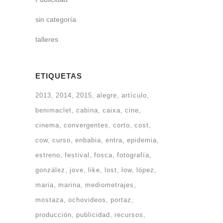
sin categoría
talleres
ETIQUETAS
2013
2014
2015
alegre
artículo
benimaclet
cabina
caixa
cine
cinema
convergentes
corto
cost
cow
curso
enbabia
entra
epidemia
estreno
festival
fosca
fotografía
gonzález
jove
like
lost
low
lópez
maria
marina
mediometrajes
mostaza
ochovideos
portaz
producción
publicidad
recursos