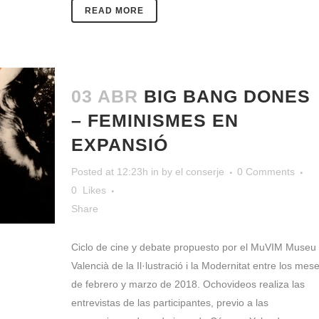
READ MORE
03 ABR
BIG BANG DONES
– FEMINISMES EN
EXPANSIÓ
Posted at 12:23h
in
by
el conserje
0 Comments
0
Likes
Share
Ciclo de cine y debate propuesto por el MuVIM Museu
Valencià de la Il·lustració i la Modernitat entre los mes
de febrero y marzo de 2018. Ochovideos realiza las
entrevistas de las participantes, previo a las