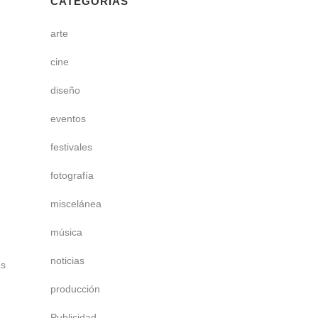
CATEGORÍAS
arte
cine
diseño
eventos
festivales
fotografía
miscelánea
música
noticias
es
producción
Publicidad