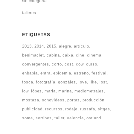
sin categoría
talleres
ETIQUETAS
2013
2014
2015
alegre
artículo
benimaclet
cabina
caixa
cine
cinema
convergentes
corto
cost
cow
curso
enbabia
entra
epidemia
estreno
festival
fosca
fotografía
gonzález
jove
like
lost
low
lópez
maria
marina
mediometrajes
mostaza
ochovideos
portaz
producción
publicidad
recursos
rodaje
russafa
sitges
some
sorribes
taller
valencia
östlund