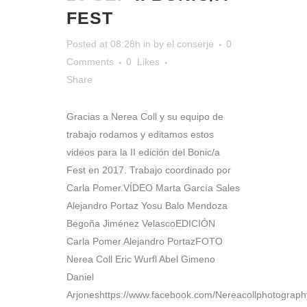
FEST
Posted at 08:28h
in
by
el conserje
0
Comments
0
Likes
Share
Gracias a Nerea Coll y su equipo de
trabajo rodamos y editamos estos
videos para la II edición del Bonic/a
Fest en 2017. Trabajo coordinado por
Carla Pomer.VÍDEO Marta García Sales
Alejandro Portaz Yosu Balo Mendoza
Begoña Jiménez VelascoEDICIÓN
Carla Pomer Alejandro PortazFOTO
Nerea Coll Eric Wurfl Abel Gimeno
Daniel
Arjoneshttps://www.facebook.com/Nereacollphotography