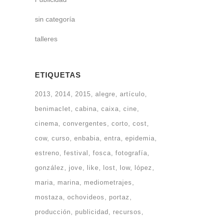
sin categoría
talleres
ETIQUETAS
2013
2014
2015
alegre
artículo
benimaclet
cabina
caixa
cine
cinema
convergentes
corto
cost
cow
curso
enbabia
entra
epidemia
estreno
festival
fosca
fotografía
gonzález
jove
like
lost
low
lópez
maria
marina
mediometrajes
mostaza
ochovideos
portaz
producción
publicidad
recursos