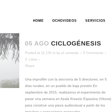
HOME
OCHOVIDEOS
SERVICIOS
ARCHIVE
05 AGO
CICLOGÉNESIS
Posted at 11:12h
in
by
el conserje
0 Comments
0
Likes
Share
Una improfilm con la sincronía de 5 directores, en 5
días rurales, en un pueblo de baja presión.En
septiembre de 2015, realizamos el experimento de
pasar una semana en Azala Kreazio Espazioa (Vitoria)
para construir una pieza audiovisual a partir de los
impulsos y sensaciones generadxs...