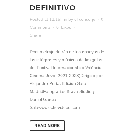
DEFINITIVO
Posted at 12:15h
in
by
el conserje
0
Comments
0
Likes
Share
Documetraje detrás de los ensayos de
los intérpretes y músicos de las galas
del Festival Internacional de València,
Cinema Jove (2021-2023)Dirigido por
Alejandro PortazEdición Sara
MadridFotografías Brava Studio y
Daniel García
Salawww.ochovideos.com...
READ MORE