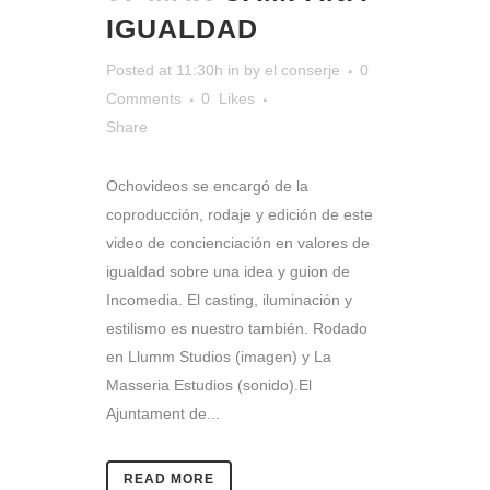
IGUALDAD
Posted at 11:30h
in
by
el conserje
0
Comments
0
Likes
Share
Ochovideos se encargó de la
coproducción, rodaje y edición de este
video de concienciación en valores de
igualdad sobre una idea y guion de
Incomedia. El casting, iluminación y
estilismo es nuestro también. Rodado
en Llumm Studios (imagen) y La
Masseria Estudios (sonido).El
Ajuntament de...
READ MORE