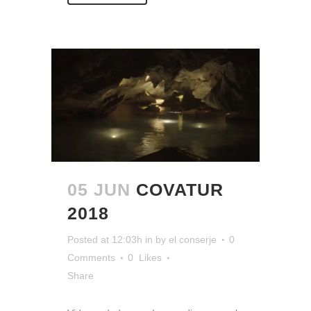
05 JUN
COVATUR
2018
Posted at 12:03h
in
by
el conserje
0
Comments
0
Likes
Share