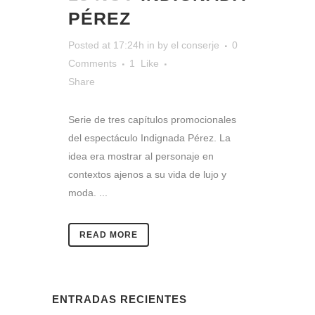
PÉREZ
Posted at 17:24h
in
by
el conserje
0
Comments
1
Like
Share
Serie de tres capítulos promocionales
del espectáculo Indignada Pérez. La
idea era mostrar al personaje en
contextos ajenos a su vida de lujo y
moda. ...
READ MORE
ENTRADAS RECIENTES