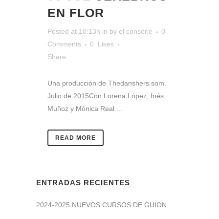
EN FLOR
Posted at 10:13h
in
by
el conserje
0
Comments
0
Likes
Share
Una producción de Thedanshers.som.
Julio de 2015Con Lorena López, Inés
Muñoz y Mónica Real ...
READ MORE
ENTRADAS RECIENTES
2024-2025 NUEVOS CURSOS DE GUION