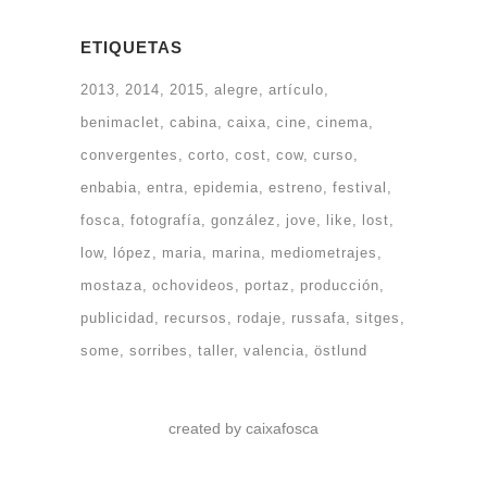
ETIQUETAS
2013
2014
2015
alegre
artículo
benimaclet
cabina
caixa
cine
cinema
convergentes
corto
cost
cow
curso
enbabia
entra
epidemia
estreno
festival
fosca
fotografía
gonzález
jove
like
lost
low
lópez
maria
marina
mediometrajes
mostaza
ochovideos
portaz
producción
publicidad
recursos
rodaje
russafa
sitges
some
sorribes
taller
valencia
östlund
created by caixafosca