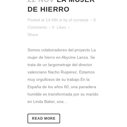
DE HIERRO
Posted at 14:49h
in
by
el conserje
0
Comments
0
Likes
Share
Somos colaboradores del proyecto La
mujer de hierro en Abycine Lanza. Se
trata de un largometraje del director
valenciano Nacho Ruipérez. Estamos
muy orgullosos de su trabajo.En la
España de los años 60, una panadera
humilde es transformada por su marido
en Linda Baker, una...
READ MORE