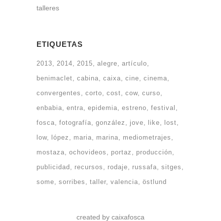
talleres
ETIQUETAS
2013
2014
2015
alegre
artículo
benimaclet
cabina
caixa
cine
cinema
convergentes
corto
cost
cow
curso
enbabia
entra
epidemia
estreno
festival
fosca
fotografía
gonzález
jove
like
lost
low
lópez
maria
marina
mediometrajes
mostaza
ochovideos
portaz
producción
publicidad
recursos
rodaje
russafa
sitges
some
sorribes
taller
valencia
östlund
created by caixafosca