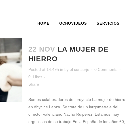
HOME
OCHOVIDEOS
SERVICIOS
ARCHIVE
22 NOV
LA MUJER DE
HIERRO
Posted at 14:49h
in
by
el conserje
0 Comments
0
Likes
Share
Somos colaboradores del proyecto La mujer de hierro
en Abycine Lanza. Se trata de un largometraje del
director valenciano Nacho Ruipérez. Estamos muy
orgullosos de su trabajo.En la España de los años 60,