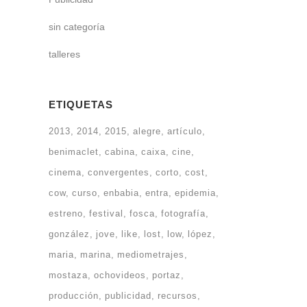
sin categoría
talleres
ETIQUETAS
2013
2014
2015
alegre
artículo
benimaclet
cabina
caixa
cine
cinema
convergentes
corto
cost
cow
curso
enbabia
entra
epidemia
estreno
festival
fosca
fotografía
gonzález
jove
like
lost
low
lópez
maria
marina
mediometrajes
mostaza
ochovideos
portaz
producción
publicidad
recursos