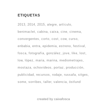
ETIQUETAS
2013
2014
2015
alegre
artículo
benimaclet
cabina
caixa
cine
cinema
convergentes
corto
cost
cow
curso
enbabia
entra
epidemia
estreno
festival
fosca
fotografía
gonzález
jove
like
lost
low
lópez
maria
marina
mediometrajes
mostaza
ochovideos
portaz
producción
publicidad
recursos
rodaje
russafa
sitges
some
sorribes
taller
valencia
östlund
created by caixafosca