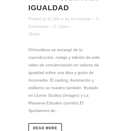
IGUALDAD
Posted at 11:30h
in
by
el conserje
0
Comments
0
Likes
Share
Ochovideos se encargó de la
coproducción, rodaje y edición de este
video de concienciación en valores de
igualdad sobre una idea y guion de
Incomedia. El casting, iluminación y
estilismo es nuestro también. Rodado
en Llumm Studios (imagen) y La
Masseria Estudios (sonido).El
Ajuntament de...
READ MORE