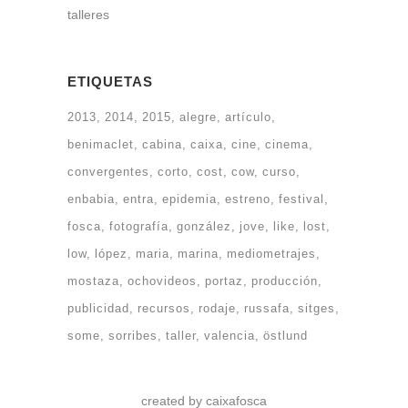
talleres
ETIQUETAS
2013
2014
2015
alegre
artículo
benimaclet
cabina
caixa
cine
cinema
convergentes
corto
cost
cow
curso
enbabia
entra
epidemia
estreno
festival
fosca
fotografía
gonzález
jove
like
lost
low
lópez
maria
marina
mediometrajes
mostaza
ochovideos
portaz
producción
publicidad
recursos
rodaje
russafa
sitges
some
sorribes
taller
valencia
östlund
created by caixafosca