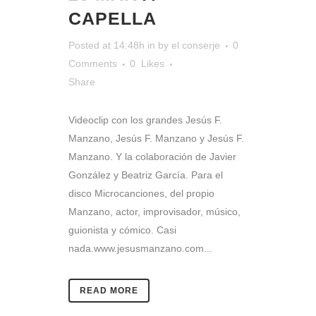
CAPELLA
Posted at 14:48h
in
by
el conserje
0
Comments
0
Likes
Share
Videoclip con los grandes Jesús F.
Manzano, Jesús F. Manzano y Jesús F.
Manzano. Y la colaboración de Javier
González y Beatriz García. Para el
disco Microcanciones, del propio
Manzano, actor, improvisador, músico,
guionista y cómico. Casi
nada.www.jesusmanzano.com...
READ MORE