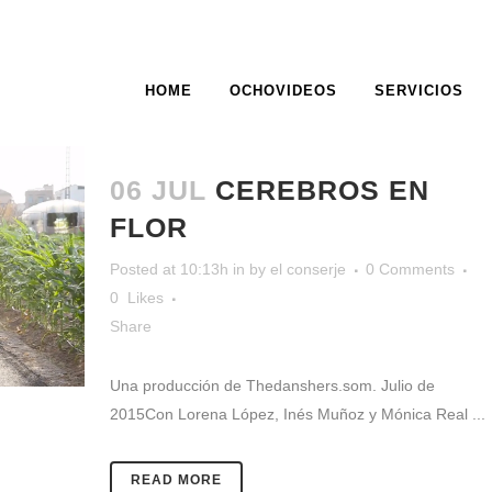
HOME
OCHOVIDEOS
SERVICIOS
ARCHIVE
06 JUL
CEREBROS EN
FLOR
Posted at 10:13h
in
by
el conserje
0 Comments
0
Likes
Share
Una producción de Thedanshers.som. Julio de
2015Con Lorena López, Inés Muñoz y Mónica Real ...
READ MORE