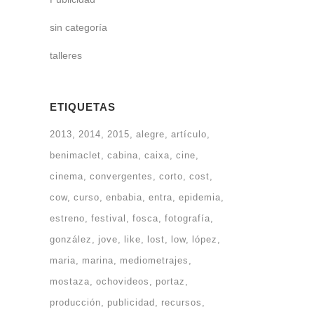
sin categoría
talleres
ETIQUETAS
2013
2014
2015
alegre
artículo
benimaclet
cabina
caixa
cine
cinema
convergentes
corto
cost
cow
curso
enbabia
entra
epidemia
estreno
festival
fosca
fotografía
gonzález
jove
like
lost
low
lópez
maria
marina
mediometrajes
mostaza
ochovideos
portaz
producción
publicidad
recursos