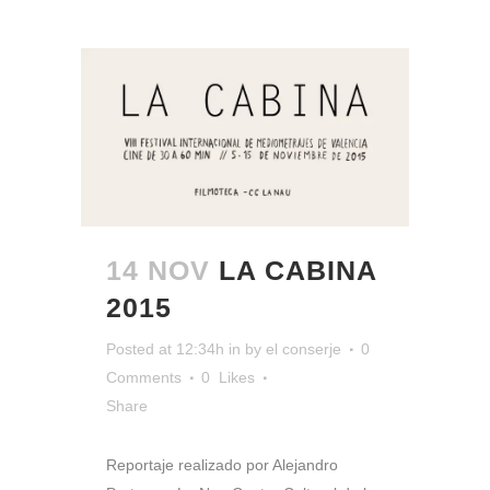
14 NOV
LA CABINA
2015
Posted at 12:34h
in
by
el conserje
0
Comments
0
Likes
Share
Reportaje realizado por Alejandro