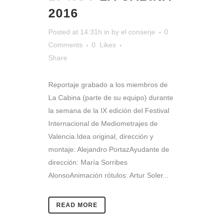
2016
Posted at 14:31h
in
by
el conserje
0
Comments
0
Likes
Share
Reportaje grabado a los miembros de
La Cabina (parte de su equipo) durante
la semana de la IX edición del Festival
Internacional de Mediometrajes de
Valencia.Idea original, dirección y
montaje: Alejandro PortazAyudante de
dirección: María Sorribes
AlonsoAnimación rótulos: Artur Soler...
READ MORE