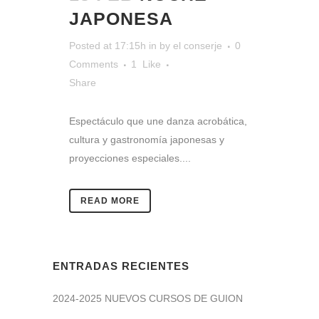
JAPONESA
Posted at 17:15h
in
by
el conserje
0
Comments
1
Like
Share
Espectáculo que une danza acrobática,
cultura y gastronomía japonesas y
proyecciones especiales....
READ MORE
ENTRADAS RECIENTES
2024-2025 NUEVOS CURSOS DE GUION