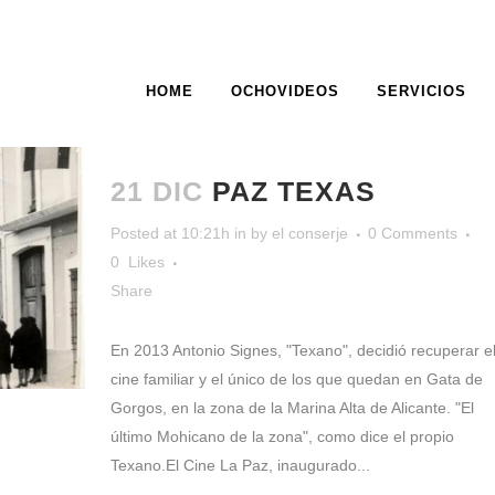
HOME
OCHOVIDEOS
SERVICIOS
ARCHIVE
21 DIC
PAZ TEXAS
Posted at 10:21h
in
by
el conserje
0 Comments
0
Likes
Share
En 2013 Antonio Signes, "Texano", decidió recuperar e
cine familiar y el único de los que quedan en Gata de
Gorgos, en la zona de la Marina Alta de Alicante. "El
último Mohicano de la zona", como dice el propio
Texano.El Cine La Paz, inaugurado...