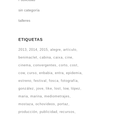
sin categoría
talleres
ETIQUETAS
2013
2014
2015
alegre
artículo
benimaclet
cabina
caixa
cine
cinema
convergentes
corto
cost
cow
curso
enbabia
entra
epidemia
estreno
festival
fosca
fotografía
gonzález
jove
like
lost
low
lópez
maria
marina
mediometrajes
mostaza
ochovideos
portaz
producción
publicidad
recursos