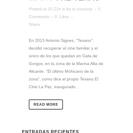
Posted at 10:21h
in
by
el conserje
0
Comments
0
Likes
Share
En 2013 Antonio Signes, "Texano",
decidió recuperar el cine familiar y el
único de los que quedan en Gata de
Gorgos, en la zona de la Marina Alta de
Alicante. "El último Mohicano de la
zona", como dice el propio Texano.El
Cine La Paz, inaugurado...
READ MORE
ENTRADAS RECIENTES