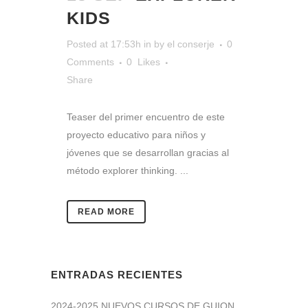
KIDS
Posted at 17:53h
in
by
el conserje
0
Comments
0
Likes
Share
Teaser del primer encuentro de este
proyecto educativo para niños y
jóvenes que se desarrollan gracias al
método explorer thinking. ...
READ MORE
ENTRADAS RECIENTES
2024-2025 NUEVOS CURSOS DE GUION