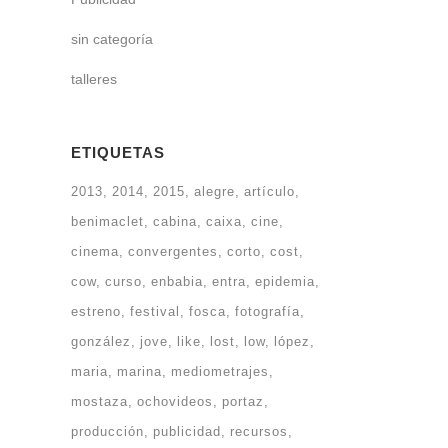
sin categoría
talleres
ETIQUETAS
2013
2014
2015
alegre
artículo
benimaclet
cabina
caixa
cine
cinema
convergentes
corto
cost
cow
curso
enbabia
entra
epidemia
estreno
festival
fosca
fotografía
gonzález
jove
like
lost
low
lópez
maria
marina
mediometrajes
mostaza
ochovideos
portaz
producción
publicidad
recursos