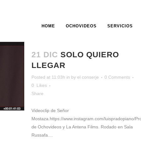
HOME
OCHOVIDEOS
SERVICIOS
ARCHIVE
21 DIC
SOLO QUIERO
LLEGAR
Posted at 11:03h
in
by
el conserje
0 Comments
0
Likes
Share
Videoclip de Señor
Mostaza.https://www.instagram.com/luispradopiano/Pr
de Ochovideos y La Antena Films. Rodado en Sala
Russafa....