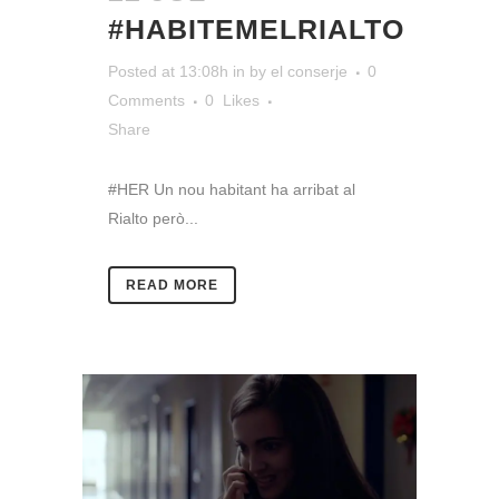
#HABITEMELRIALTO
Posted at 13:08h
in
by
el conserje
0
Comments
0
Likes
Share
#HER Un nou habitant ha arribat al
Rialto però...
READ MORE