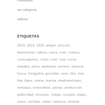
Publicidad
sin categoría
talleres
ETIQUETAS
2013
2014
2015
alegre
artículo
benimaclet
cabina
caixa
cine
cinema
convergentes
corto
cost
cow
curso
enbabia
entra
epidemia
estreno
festival
fosca
fotografía
gonzález
jove
like
lost
low
lópez
maria
marina
mediometrajes
mostaza
ochovideos
portaz
producción
publicidad
recursos
rodaje
russafa
sitges
some
sorribes
taller
valencia
östlund