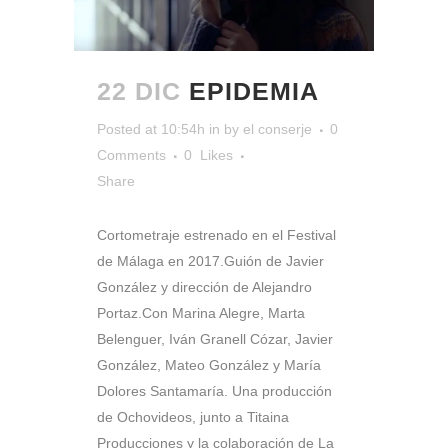
22 DIC
EPIDEMIA
Posted at 10:54h
in
by
el conserje
0
Comments
0
Likes
Share
Cortometraje estrenado en el Festival
de Málaga en 2017.Guión de Javier
González y dirección de Alejandro
Portaz.Con Marina Alegre, Marta
Belenguer, Iván Granell Cózar, Javier
González, Mateo González y María
Dolores Santamaría. Una producción
de Ochovideos, junto a Titaina
Producciones y la colaboración de La