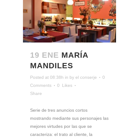
19 ENE
MARÍA
MANDILES
Posted at 08:38h
in
by
el conserje
0
Comments
0
Likes
Share
Serie de tres anuncios cortos
mostrando mediante sus personajes las
mejores virtudes por las que se
caracteriza: el trato al cliente, la