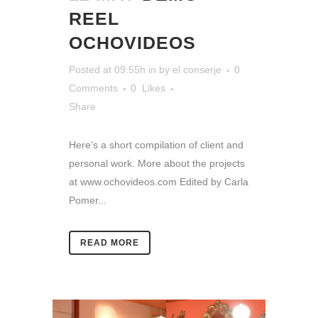
REEL
OCHOVIDEOS
Posted at 09:55h
in
by
el conserje
0
Comments
0
Likes
Share
Here’s a short compilation of client and
personal work. More about the projects
at www.ochovideos.com Edited by Carla
Pomer...
READ MORE