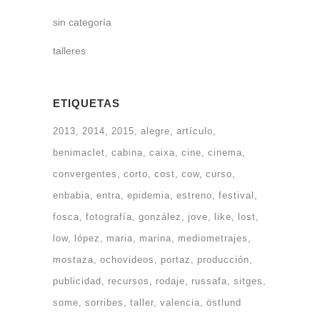
sin categoría
talleres
ETIQUETAS
2013
2014
2015
alegre
artículo
benimaclet
cabina
caixa
cine
cinema
convergentes
corto
cost
cow
curso
enbabia
entra
epidemia
estreno
festival
fosca
fotografía
gonzález
jove
like
lost
low
lópez
maria
marina
mediometrajes
mostaza
ochovideos
portaz
producción
publicidad
recursos
rodaje
russafa
sitges
some
sorribes
taller
valencia
östlund