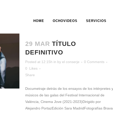
HOME
OCHOVIDEOS
SERVICIOS
ARCHIVE
29 MAR
TÍTULO
DEFINITIVO
Posted at 12:15h
in
by
el conserje
0 Comments
0
Likes
Share
Documetraje detrás de los ensayos de los intérpretes 
músicos de las galas del Festival Internacional de
València, Cinema Jove (2021-2023)Dirigido por
Alejandro PortazEdición Sara MadridFotografías Brava