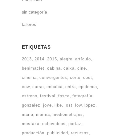
sin categoría
talleres
ETIQUETAS
2013
2014
2015
alegre
artículo
benimaclet
cabina
caixa
cine
cinema
convergentes
corto
cost
cow
curso
enbabia
entra
epidemia
estreno
festival
fosca
fotografía
gonzález
jove
like
lost
low
lópez
maria
marina
mediometrajes
mostaza
ochovideos
portaz
producción
publicidad
recursos