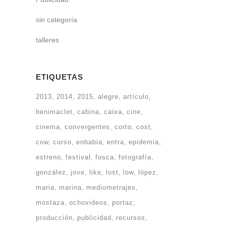
sin categoría
talleres
ETIQUETAS
2013
2014
2015
alegre
artículo
benimaclet
cabina
caixa
cine
cinema
convergentes
corto
cost
cow
curso
enbabia
entra
epidemia
estreno
festival
fosca
fotografía
gonzález
jove
like
lost
low
lópez
maria
marina
mediometrajes
mostaza
ochovideos
portaz
producción
publicidad
recursos