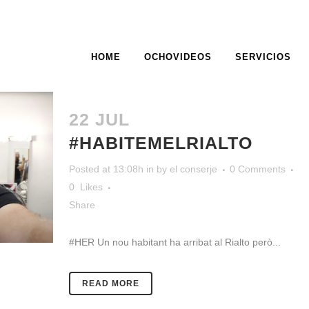
HOME
OCHOVIDEOS
SERVICIOS
ARCHIVE
22 JUL
#HABITEMELRIALTO
Posted at 13:08h
in
by
el conserje
0 Comments
0
Likes
Share
#HER Un nou habitant ha arribat al Rialto però...
READ MORE