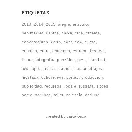
ETIQUETAS
2013
2014
2015
alegre
artículo
benimaclet
cabina
caixa
cine
cinema
convergentes
corto
cost
cow
curso
enbabia
entra
epidemia
estreno
festival
fosca
fotografía
gonzález
jove
like
lost
low
lópez
maria
marina
mediometrajes
mostaza
ochovideos
portaz
producción
publicidad
recursos
rodaje
russafa
sitges
some
sorribes
taller
valencia
östlund
created by caixafosca