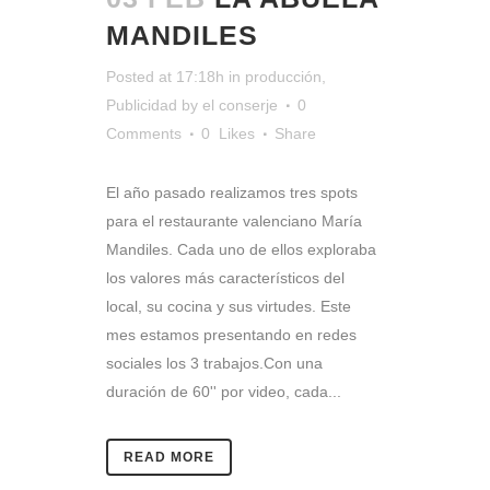
MANDILES
Posted at 17:18h
in
producción
,
Publicidad
by
el conserje
0
Comments
0
Likes
Share
El año pasado realizamos tres spots
para el restaurante valenciano María
Mandiles. Cada uno de ellos exploraba
los valores más característicos del
local, su cocina y sus virtudes. Este
mes estamos presentando en redes
sociales los 3 trabajos.Con una
duración de 60'' por video, cada...
READ MORE