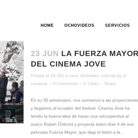
HOME
OCHOVIDEOS
SERVICIOS
ANIVERSARIO TAG
23 JUN
LA FUERZA MAYO
DEL CINEMA JOVE
Posted at 16:16h
in
cine
,
festivales
,
noticias
by
el
conserje
0 Comments
0
Likes
Share
En su 30 aniversario, nos sumamos a las proyeccione
y llegamos al ecuador del festival. Cinema Jove ha
tenido la buena idea de hacer una retrospectiva al
sueco Ruben Östlund y proyecta estos días 4 de sus
películas.Fuerza Mayor, que deja el listón a la...