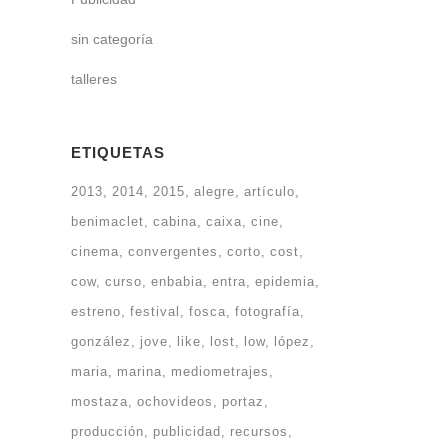
sin categoría
talleres
ETIQUETAS
2013
2014
2015
alegre
artículo
benimaclet
cabina
caixa
cine
cinema
convergentes
corto
cost
cow
curso
enbabia
entra
epidemia
estreno
festival
fosca
fotografía
gonzález
jove
like
lost
low
lópez
maria
marina
mediometrajes
mostaza
ochovideos
portaz
producción
publicidad
recursos