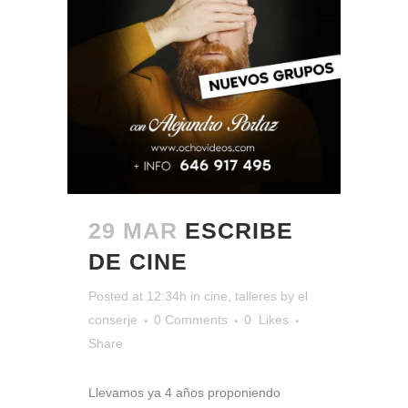
29 MAR
ESCRIBE
DE CINE
Posted at 12:34h
in
cine
,
talleres
by
el
conserje
0 Comments
0
Likes
Share
Llevamos ya 4 años proponiendo