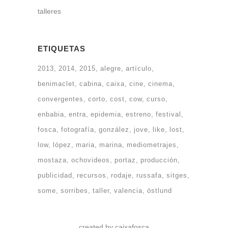
talleres
ETIQUETAS
2013
2014
2015
alegre
artículo
benimaclet
cabina
caixa
cine
cinema
convergentes
corto
cost
cow
curso
enbabia
entra
epidemia
estreno
festival
fosca
fotografía
gonzález
jove
like
lost
low
lópez
maria
marina
mediometrajes
mostaza
ochovideos
portaz
producción
publicidad
recursos
rodaje
russafa
sitges
some
sorribes
taller
valencia
östlund
created by caixafosca