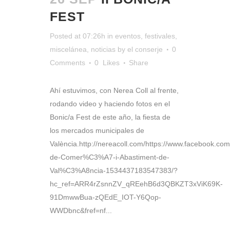
FEST
Posted at 07:26h
in
eventos
,
festivales
,
miscelánea
,
noticias
by
el conserje
0
Comments
0
Likes
Share
Ahí estuvimos, con Nerea Coll al frente,
rodando video y haciendo fotos en el
Bonic/a Fest de este año, la fiesta de
los mercados municipales de
València.http://nereacoll.com/https://www.facebook.com
de-Comer%C3%A7-i-Abastiment-de-
Val%C3%A8ncia-1534437183547383/?
hc_ref=ARR4rZsnnZV_qREehB6d3QBKZT3xViK69K-
91DmwwBua-zQEdE_IOT-Y6Qop-
WWDbnc&fref=nf...