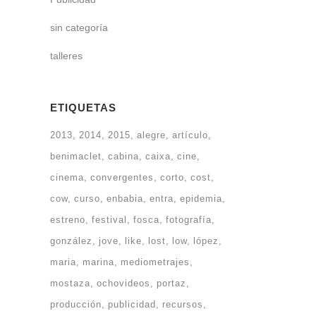
sin categoría
talleres
ETIQUETAS
2013
2014
2015
alegre
artículo
benimaclet
cabina
caixa
cine
cinema
convergentes
corto
cost
cow
curso
enbabia
entra
epidemia
estreno
festival
fosca
fotografía
gonzález
jove
like
lost
low
lópez
maria
marina
mediometrajes
mostaza
ochovideos
portaz
producción
publicidad
recursos