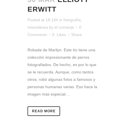
ERWITT
Posted at 18:16h
in
fotografía
,
miscelánea
by
el conserje
0
Comments
0
Likes
Share
Robada de Marilyn. Este tío tiene una
colección impresionante de perros
fotografiados. De hecho, es por lo que
se le recuerda. Aunque, como tantos
otros, robó algunas fotos a famosos y
personas humanas varias. Eso hace la
imagen más especial....
READ MORE