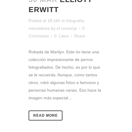
ERWITT
Posted at 18:16h
in
fotografía
,
miscelánea
by
el conserje
0
Comments
0
Likes
Share
Robada de Marilyn. Este tío tiene una
colección impresionante de perros
fotografiados. De hecho, es por lo que
se le recuerda. Aunque, como tantos
otros, robó algunas fotos a famosos y
personas humanas varias. Eso hace la
imagen más especial....
READ MORE