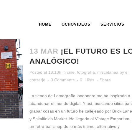
HOME
OCHOVIDEOS
SERVICIOS
FUTURO TAG
13 MAR
¡EL FUTURO ES L
ANALÓGICO!
Posted at 18:18h
in
cine
,
fotografía
,
miscelánea
by
el
conserje
0 Comments
0
Likes
Share
La tienda de Lomografía londonera me ha inspirado a
abandonar el mundo digital. Y así, buscando sitios par
grabar cosas en un futuro he callejeado por Brick Lane
y Spitalfields Market. He llegado al Vintage Emporium,
un retro-bar-shop de lo más íntimo, alternativo y