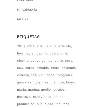
sin categoría
talleres
ETIQUETAS
2013
2014
2015
alegre
artículo
benimaclet
cabina
caixa
cine
cinema
convergentes
corto
cost
cow
curso
enbabia
entra
epidemia
estreno
festival
fosca
fotografía
gonzález
jove
like
lost
low
lópez
maria
marina
mediometrajes
mostaza
ochovideos
portaz
producción
publicidad
recursos